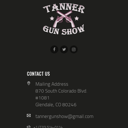
CONTACT US
Mailing Address
870 South Colorado Blvd.
#1081
Glendale, CO 80246
tannergunshow@gmail.com
+1 (720) 514-0114