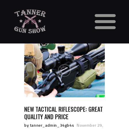
HOME
CALENDAR
VENDORS
GUN SHOW FAQS
3 DAY WAITING PERIOD
CCW INFORMATION
CONTACT US
BUY TABLES
BUY TICKETS
NEW TACTICAL RIFLESCOPE: GREAT
QUALITY AND PRICE
by tanner_admin_34gb4s
November 29,