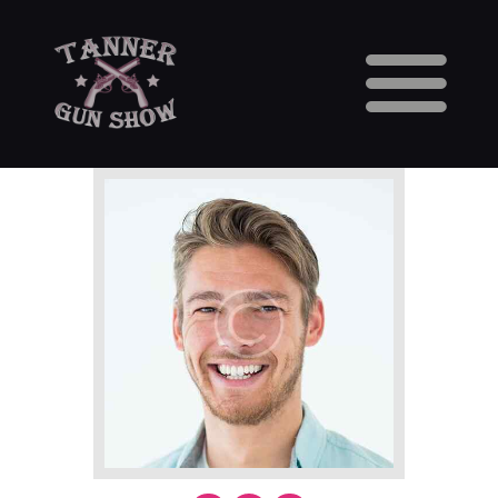
HOME
CALENDAR
VENDORS
GUN SHOW FAQS
3 DAY WAITING PERIOD
CCW INFORMATION
CONTACT US
BUY TABLES
BUY TICKETS