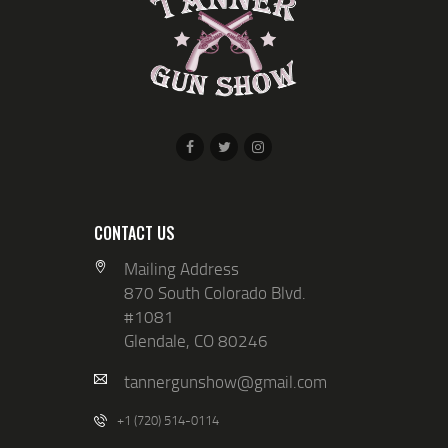
CONTACT US
Mailing Address
870 South Colorado Blvd.
#1081
Glendale, CO 80246
tannergunshow@gmail.com
+1 (720) 514-0114