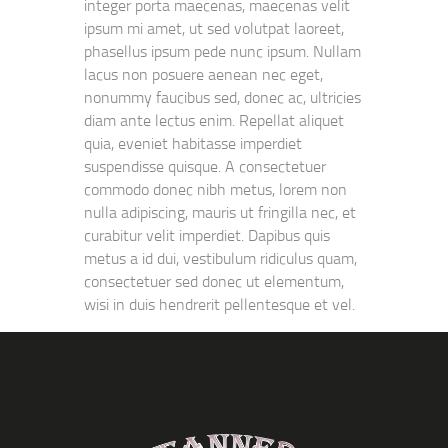
integer porta maecenas, maecenas velit
ipsum mi amet, ut sed volutpat laoreet,
phasellus ipsum pede nunc ipsum. Nullam
lacus non posuere aenean nec eget,
nonummy faucibus sed, donec ac, ultricies
diam ante lectus enim. Repellat aliquet
quia, eveniet habitasse imperdiet
suspendisse quisque. A consectetuer
commodo donec nibh metus, lorem non
nulla adipiscing, mauris ut fringilla nec, et
curabitur velit imperdiet. Dapibus quis
metus a id dui, vestibulum ridiculus quam,
consectetuer sed donec ut elementum,
wisi in duis hendrerit pellentesque et vel.